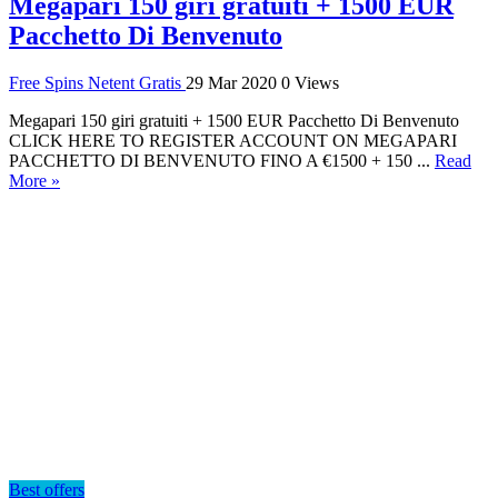
Megapari 150 giri gratuiti + 1500 EUR
Pacchetto Di Benvenuto
Free Spins Netent Gratis
29 Mar 2020
0 Views
Megapari 150 giri gratuiti + 1500 EUR Pacchetto Di Benvenuto
CLICK HERE TO REGISTER ACCOUNT ON MEGAPARI
PACCHETTO DI BENVENUTO FINO A €1500 + 150 ...
Read
More »
Best offers