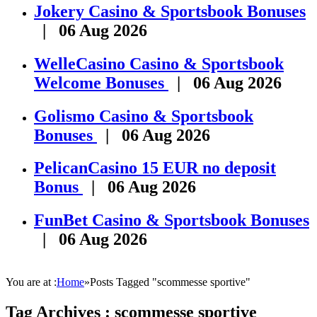
Jokery Casino & Sportsbook Bonuses
| 06 Aug 2026
WelleCasino Casino & Sportsbook
Welcome Bonuses
| 06 Aug 2026
Golismo Casino & Sportsbook
Bonuses
| 06 Aug 2026
PelicanCasino 15 EUR no deposit
Bonus
| 06 Aug 2026
FunBet Casino & Sportsbook Bonuses
| 06 Aug 2026
You are at :
Home
»
Posts Tagged "scommesse sportive"
Tag Archives :
scommesse sportive