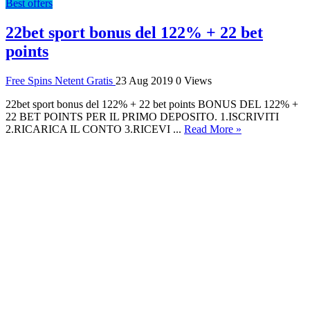
Best offers
22bet sport bonus del 122% + 22 bet
points
Free Spins Netent Gratis
23 Aug 2019
0 Views
22bet sport bonus del 122% + 22 bet points BONUS DEL 122% +
22 BET POINTS PER IL PRIMO DEPOSITO. 1.ISCRIVITI
2.RICARICA IL CONTO 3.RICEVI ...
Read More »