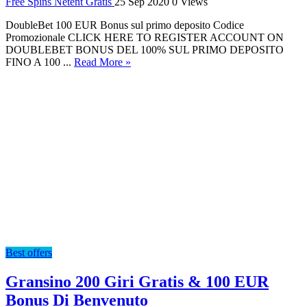
Free Spins Netent Gratis
25 Sep 2020
0 Views
DoubleBet 100 EUR Bonus sul primo deposito Codice
Promozionale CLICK HERE TO REGISTER ACCOUNT ON
DOUBLEBET BONUS DEL 100% SUL PRIMO DEPOSITO
FINO A 100 ...
Read More »
Best offers
Gransino 200 Giri Gratis & 100 EUR
Bonus Di Benvenuto