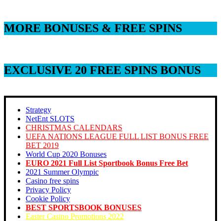
MORE BONUSES & FREE SPINS
EXCLUSIVE 20 FREE SPINS BONUS
Strategy
NetEnt SLOTS
CHRISTMAS CALENDARS
UEFA NATIONS LEAGUE FULL LIST BONUS FREE
BET 2019
World Cup 2020 Bonuses
EURO 2021 Full List Sportbook Bonus Free Bet
2021 Summer Olympic
Casino free spins
Privacy Policy
Cookie Policy
BEST SPORTSBOOK BONUSES
Easter Casino Promotions 2022