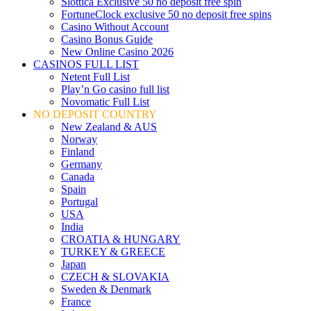
Slottica Exclusive 50 no deposit free spin
FortuneClock exclusive 50 no deposit free spins
Casino Without Account
Casino Bonus Guide
New Online Casino 2026
CASINOS FULL LIST
Netent Full List
Play’n Go casino full list
Novomatic Full List
NO DEPOSIT COUNTRY
New Zealand & AUS
Norway
Finland
Germany
Canada
Spain
Portugal
USA
India
CROATIA & HUNGARY
TURKEY & GREECE
Japan
CZECH & SLOVAKIA
Sweden & Denmark
France