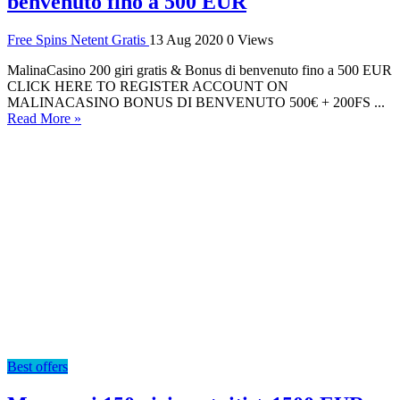
benvenuto fino a 500 EUR
Free Spins Netent Gratis
13 Aug 2020
0 Views
MalinaCasino 200 giri gratis & Bonus di benvenuto fino a 500 EUR
CLICK HERE TO REGISTER ACCOUNT ON
MALINACASINO BONUS DI BENVENUTO 500€ + 200FS ...
Read More »
Best offers