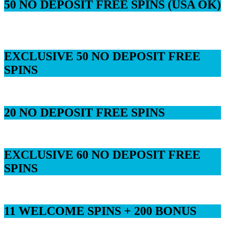
50 NO DEPOSIT FREE SPINS (USA OK)
EXCLUSIVE 50 NO DEPOSIT FREE
SPINS
20 NO DEPOSIT FREE SPINS
EXCLUSIVE 60 NO DEPOSIT FREE
SPINS
11 WELCOME SPINS + 200 BONUS