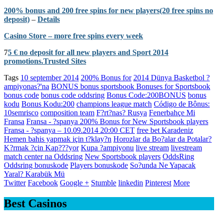
200% bonus and 200 free spins for new players(20 free spins no
deposit)
–
Details
Casino Store – more free spins every week
7
5 € no deposit for all new players and Sport 2014
promotions.Trusted Sites
Tags
10 september 2014
200% Bonus for
2014 Dünya Basketbol ?
ampiyonas?'na
BONUS bonus sportsbook Bonuses for Sportsbook
bonus code
bonus code oddsring
Bonus Code:200BONUS
bonus
kodu
Bonus Kodu:200
champions league match
Código de Bônus:
10semrisco
composition team
F?rt?nas? Rusya
Fenerbahçe Mi
Fransa
Fransa - ?spanya 200% Bonus for New Sportsbook players
Fransa - ?spanya – 10.09.2014 20:00 CET
free bet Karadeniz
Hemen bahis yapmak için t?klay?n
Horozlar da Bo?alar da Potalar?
K?rmak ?çin Kap???yor
Kupa ?ampiyonu
live stream
livestream
match center na Oddsring
New Sportsbook players
OddsRing
Oddsring bonuskode
Players bonuskode
So?unda Ne Yapacak
Yaral? Karabük Mü
Twitter
Facebook
Google +
Stumble
linkedin
Pinterest
More
Best Casinos