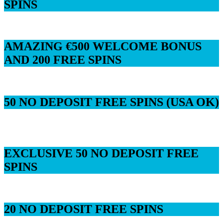
SPINS
AMAZING €500 WELCOME BONUS
AND 200 FREE SPINS
50 NO DEPOSIT FREE SPINS (USA OK)
EXCLUSIVE 50 NO DEPOSIT FREE
SPINS
20 NO DEPOSIT FREE SPINS