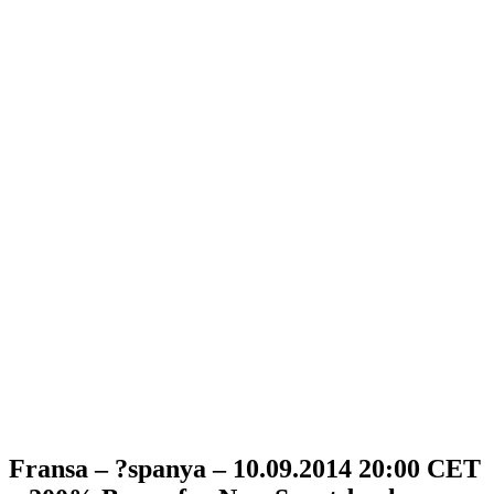
Fransa – ?spanya – 10.09.2014 20:00 CET