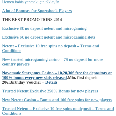
Hemen bahis yapmak için t?klay?n
.
A lot of Bonuses for Sportsbook Players
THE BEST PROMOTIONS 2014
Exclusive 8€ no deposit netent and microgaming
Exclusive 6€ no deposit netent and microgaming slots
Netent – Exclusive 10 free spins no deposit – Terms and
Conditions
New trusted microgaming casino – 7$ no deposit for more
country players
Novomatic Stargames Casino – 10,20,30€ free for depositors or
100% bonus every new slots released
.Min. first deposit
20€.Birthday Voucher –
Details
Trusted Netent Exclusive 250% Bonus for new players
New Netent Casino – Bonus and 100 free spins for new players
Trusted Netent – Exclusive 10 free spins no deposit – Terms and
Conditions