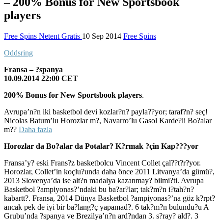
– 200% Bonus for New Sportsbook
players
Free Spins Netent Gratis
10 Sep 2014
Free Spins
Oddsring
Fransa – ?spanya
10.09.2014 22:00 CET
200% Bonus for New Sportsbook players
.
Avrupa’n?n iki basketbol devi kozlar?n? payla??yor; taraf?n? seç!
Nicolas Batum’lu Horozlar m?, Navarro’lu Gasol Karde?li Bo?alar
m??
Daha fazla
Horozlar da Bo?alar da Potalar? K?rmak ?çin Kap???yor
Fransa’y? eski Frans?z basketbolcu Vincent Collet çal??t?r?yor.
Horozlar, Collet’in koçlu?unda daha önce 2011 Litvanya’da gümü?,
2013 Slovenya’da ise alt?n madalya kazanmay? bilmi?ti. Avrupa
Basketbol ?ampiyonas?’ndaki bu ba?ar?lar; tak?m?n i?tah?n?
kabartt?. Fransa, 2014 Dünya Basketbol ?ampiyonas?’na göz k?rpt?
ancak pek de iyi bir ba?lang?ç yapamad?. 6 tak?m?n bulundu?u A
Grubu’nda ?spanya ve Brezilya’n?n ard?ndan 3. s?ray? ald?. 3