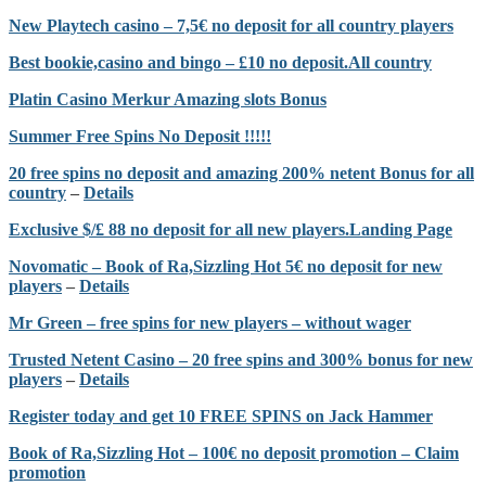
New Playtech casino – 7,5€ no deposit for all country players
Best bookie,casino and bingo – £10 no deposit.All country
Platin Casino Merkur Amazing slots Bonus
Summer Free Spins No Deposit !!!!!
20 free spins no deposit and amazing 200% netent Bonus for all
country
–
Details
Exclusive $/£ 88 no deposit for all new players.Landing Page
Novomatic – Book of Ra,Sizzling Hot 5€ no deposit for new
players
–
Details
Mr Green – free spins for new players – without wager
Trusted Netent Casino – 20 free spins and 300% bonus for new
players
–
Details
Register today and get 10 FREE SPINS on Jack Hammer
Book of Ra,Sizzling Hot – 100€ no deposit promotion – Claim
promotion